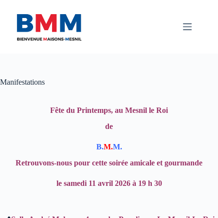
Passer
au
contenu
Manifestations
Fête
du Printemps, au Mesnil le Roi
de
B.
M.
M.
Retrouvons-nous pour cette soirée amicale et gourmande
le
samedi
11 avril 2026
à
19 h 30