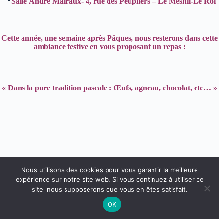
📍
Salle
André
Malraux- 4,
rue
des
Peupliers – Le
Mesnil-Le
Roi
Cette année, une semaine après Pâques, nous resterons dans cette
ambiance festive en vous proposant un repas :
« Dans la pure tradition pascale : Œufs, agneau, chocolat, etc… »
Nous utilisons des cookies pour vous garantir la meilleure
expérience sur notre site web. Si vous continuez à utiliser ce
site, nous supposerons que vous en êtes satisfait.
OK
Copyright © 2026 - Thème WordPress par
CreativeThemes
.