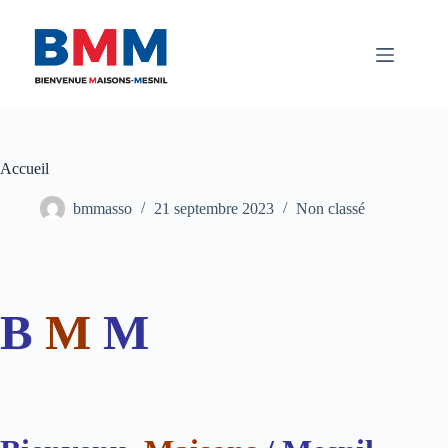
Passer
au
contenu
Accueil
bmmasso
21 septembre 2023
Non classé
B
M
M